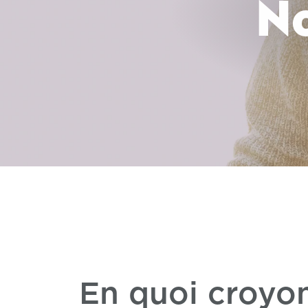
No
En quoi croyo