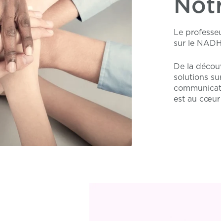
Not
Le professeu
sur le NADH
De la décou
solutions su
communicati
est au cœur 