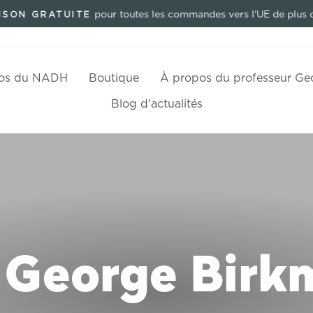
pour toutes les commandes vers l'UE de plus 
ISON GRATUITE
Pause
Diaporama
os du NADH
Boutique
À propos du professeur Ge
Blog d'actualités
. George Birk