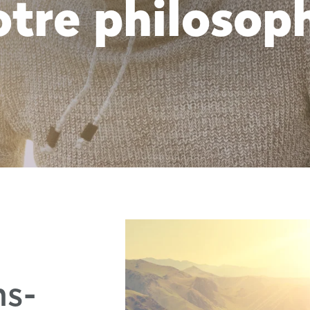
tre philosop
ns-