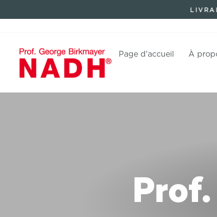
Aller
LIVRA
directement
au
contenu
Page d'accueil
À prop
Prof