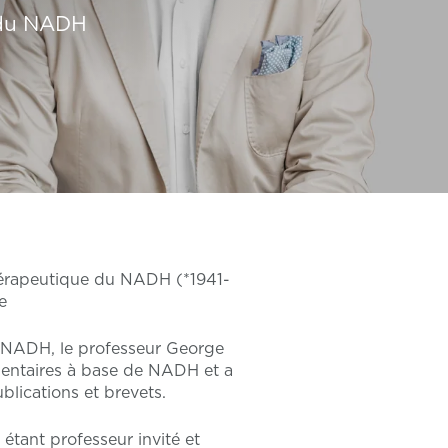
e du NADH
thérapeutique du NADH (*1941-
e
u NADH, le professeur George
mentaires à base de NADH et a
lications et brevets.
étant professeur invité et