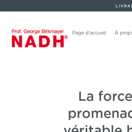
Aller
LIVRA
directement
au
contenu
Page d'accueil
À prop
La force
promenade
véritable 