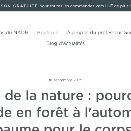
pour toutes les commandes vers l'UE de plus 
ISON GRATUITE
Pause
Diaporama
os du NADH
Boutique
À propos du professeur Ge
Blog d'actualités
18 septembre 2025
 de la nature : pou
 en forêt à l'auto
baume pour le corps 