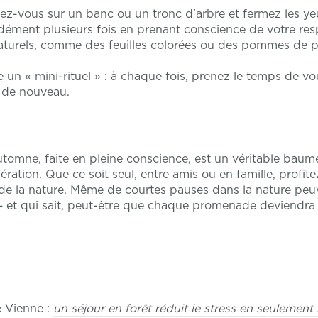
z-vous sur un banc ou un tronc d'arbre et fermez les ye
dément plusieurs fois en prenant conscience de votre resp
turels, comme des feuilles colorées ou des pommes de p
un « mini-rituel » : à chaque fois, prenez le temps de vou
 de nouveau.
mne, faite en pleine conscience, est un véritable baume p
ration. Que ce soit seul, entre amis ou en famille, profit
 de la nature. Même de courtes pauses dans la nature peuv
– et qui sait, peut-être que chaque promenade deviendra un
e Vienne :
un séjour en forêt réduit le stress en seulemen