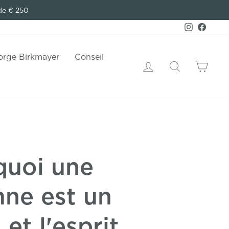
de € 250
Instagram
Faceb
orge Birkmayer
Conseil
Se connecter
Recherche
Chari
rquoi une
mne est un
et l'esprit