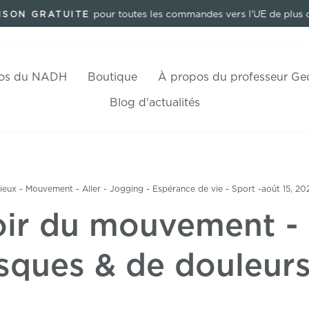
pour toutes les commandes vers l'UE de plus 
ISON GRATUITE
Pause
Diaporama
os du NADH
Boutique
À propos du professeur Ge
Blog d'actualités
ieux
-
Mouvement
-
Aller
-
Jogging
-
Espérance de vie
-
Sport
-
août 15, 20
ir du mouvement -
isques & de douleurs