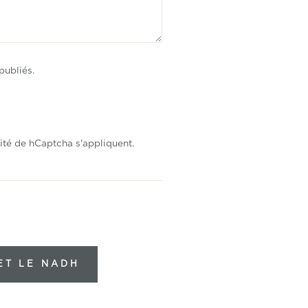
publiés.
ité
de hCaptcha s'appliquent.
ET LE NADH