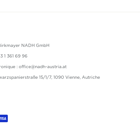
 Birkmayer NADH GmbH
3 1 361 69 96
ronique : office@nadh-austria.at
warzspanierstraße 15/1/7, 1090 Vienne, Autriche