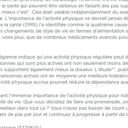
 la santé qui peuvent être obtenus en faisant des pas su
 mieux c'est". Cela était valable indépendamment du sexe
e. L'importance de l'activité physique ne devrait jamais ê
e la santé (OMS) l'a identifiée comme la quatrième cause
s changements de style de vie en termes d'alimentation e
es, voire plus, que de nombreux médicaments avancés pour 
égienne indique qu'une activité physique régulière peut
ersonnes qui sont plus actives ont non seulement moins d
s supportent également mieux la douleur. L'étude**, publi
rsonnes actives ont en moyenne une meilleure tolérance 
tivité physique accrue pourrait réduire la dépendance au
ent l'immense importance de l'activité physique pour not
lité de vie. Que vous décidiez de faire une promenade, u
meilleur dans tout ça ? Vous n'avez pas besoin de couri
rs de pas par jour et continuez à progresser à partir de l
at/stories/3220674/