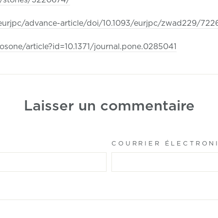
eurjpc/advance-article/doi/10.1093/eurjpc/zwad229/72
plosone/article?id=10.1371/journal.pone.0285041
Laisser un commentaire
COURRIER ÉLECTRON