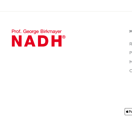
R
P
M
C